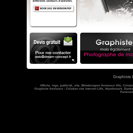
différents secteurs d'activités.
Graphiste 
Affiche
,
logo
,
publicité
,
site
,
Webdesigner freelance lille
,
Créati
Graphiste freelance
-
Création site internet Lille, Hazebrouck, Dunk
Partenai