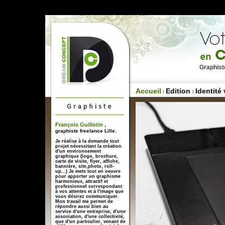
Graphist
Accueil
Edition
Identité
I
I
François Guillotin ,
.
graphiste freelance Lille
Je réalise à la demande tout
projet nécessitant la création
d'un environnement
graphique (logo, brochure,
carte de visite, flyer, affiche,
bannière, site,photo, roll-
up...) Je mets tout en oeuvre
pour apporter un graphisme
harmonieux, attractif et
professionnel correspondant
à vos attentes et à l'image que
vous désirez communiquer.
Mon travail me permet de
répondre aussi bien au
service d'une entreprise, d'une
association, d'une collectivité,
que d'un particulier, venant de